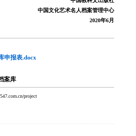
中国教科文出版社
中国
文化艺术名人档案
管理中心
20
20
年
6
月
：
报表.docx
档案库
.com.cn/project