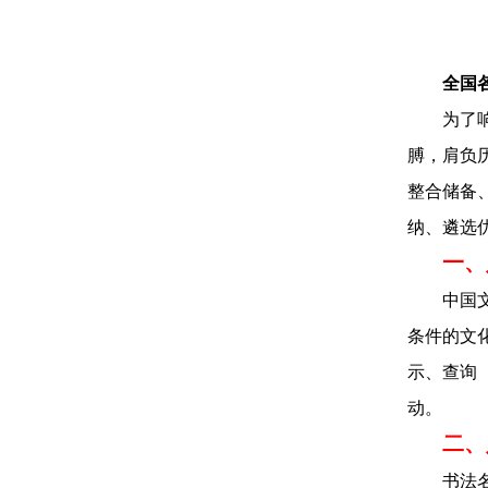
全国
为了
膊，肩负
整合储备
纳、遴选
一、
中国
条件的文化
示、查询
动。
二、
书法