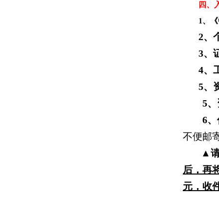
四、
1、《
2、
3、
4、
5
、
5
、
6、
不便邮
▲请
后，再
元，
收