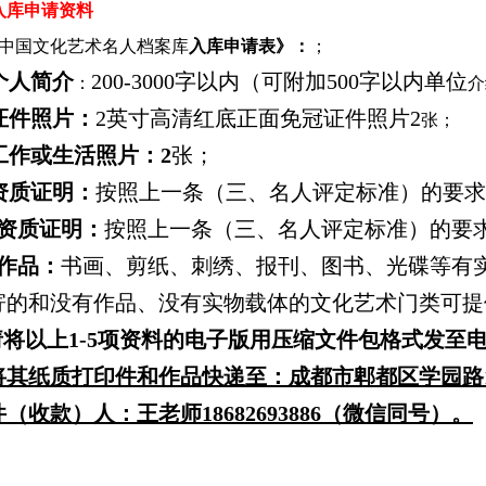
入库
申请资料
中国文化艺术名人档案库
入库申请表》：
；
个人简介
200-3000字以内（可附加500字以内单位
：
介
证件照片：
2英寸高清红底正面免冠证件照片2
张；
工作或生活照片：2
张；
资质证明：
按照上一条（三、名人评定标准）的要求
资质证明：
按照上一条（三、名人评定标准）的要
作品：
书画、剪纸、刺绣、报刊、图书、光碟等有实
寄的和没有作品、没有实物载体的文化艺术门类可提
将以上1
-5
项资料
的
电子版用压缩文件包格式发至电子邮箱
将
其纸质打印件和作品
快递至：
成都市郫都区学园路
件（收款）
人：
王老师
1
8682693886（微信同号）
。