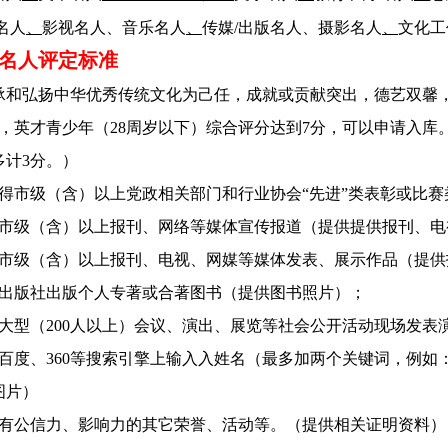
名人
、
影视名人、音乐名人
、
传媒/出版名人、摄影名人
、
文化工
名人评定标准
承和弘扬中华优秀传统文化为己任，成就或贡献突出，德艺双馨
分，英才青少年（28周岁以下）综合评分达到7分，可以申请入库
多计3分。）
获得市级（含）以上党政相关部门和行业协会“先进”类表彰或比
被市级（含）以上报刊、网络等媒体宣传报道（提供提供报刊、
在市级（含）以上报刊、电视、网媒等媒体发表、展示作品（提
由出版社出版个人专著或合著图书（提供图书照片）；
在大型（200人以上）会议、演出、展览等社会公开活动现场发
在百度、360等搜索引擎上输入入姓名（最多加两个关键词，例
图片）
具有公信力、影响力的其它荣誉、活动等。（提供相关证明资料）