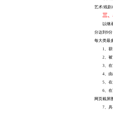
艺术/戏剧
三、
以继
分达到9
每大类最
1、
2、
3、
4、
5、
6、
网页截屏
7、