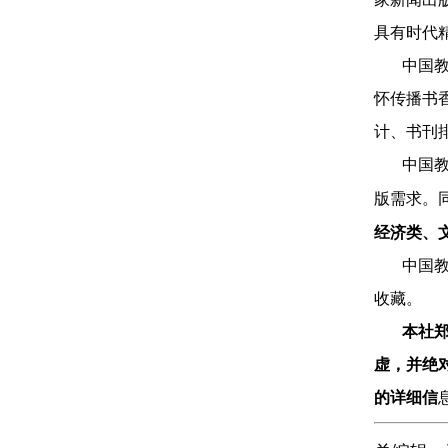
具有时代
中国
怀传播书
计、书刊
中国
版需求。
经济类
、
中国
收藏。
本社
虚，并绝
的详细信