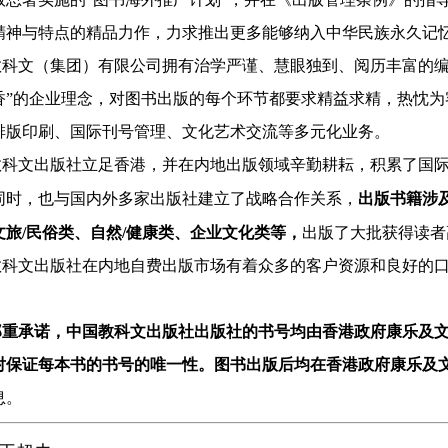
精神与特点的精品力作，力求推出更多能够纳入中华民族永久记
教科文（集团）有限公司拥有治学严谨、慧眼独到、阅历丰富的
香”的企业理念，对图书出版的每个环节都要求精益求精，热忱
排版印刷、国际刊号管理、文化艺术交流等多元化业务。
教科文出版社立足香港，并在内地出版领域辛勤耕耘，积累了国
同时，也与国内外多家出版社建立了战略合作关系，
出版书籍涉
文旅/民俗类
、
自然/健康类
、
企业文化类
等，
出版了大批获得读者
教科文出版社在内地自费出版市场有着众多的客户资源和良好的
郑重承诺，中国教科文出版社出版社的书号均由香港政府康乐及
对保证每本书的书号的唯一性。图书出版后均在香港政府康乐及
息。