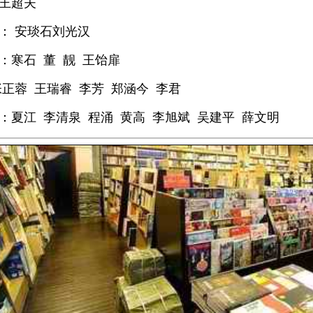
王超夫
： 安琰石刘光汉
：寒石 董 靓 王饴扉
张正蓉
王瑞睿 李芳
郑涵今 李君
：
夏江
李清泉 程涌 黄高
李旭斌
吴建平 薛文明