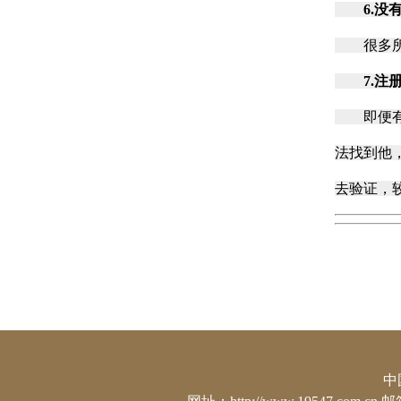
6.没
很多所谓
7.注
即便有的
法找到他
去验证，
中