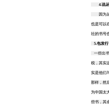
4.说
因为丛书
也是可以
社的书号
5.包发行
一些出书
税，其实
实是他们
那样，然
为中国太
些书，其