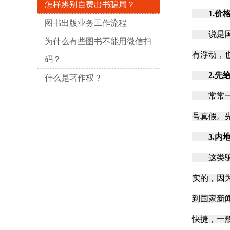
怎样辨别自费出书骗局？
1.价
图书出版业务工作流程
说是国内
为什么有些图书不能用微信扫
有浮动，
码？
2.先
什么是著作权？
常常一些
号真假。
3.
这类骗子
实的，因
到国家新
快捷，一般