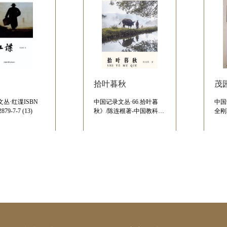
拾叶暮秋
茂
丛·红谍ISBN
中国记录文丛·66.拾叶暮
中国
2879-7-7 (13)
秋》/陈连根著-中国教科文
全刚著
出版社
1287