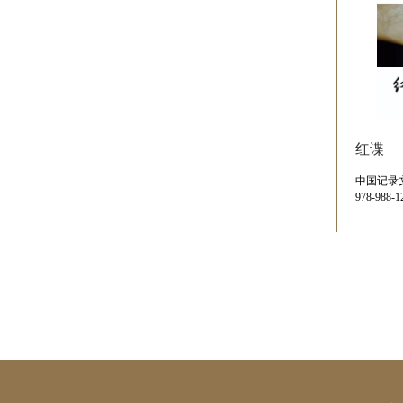
红谍
中国记录文
978-988-1