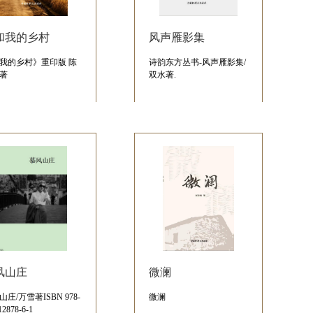
和我的乡村
风声雁影集
我的乡村》重印版 陈
诗韵东方丛书-风声雁影集/
著
双水著.
风山庄
微澜
庄/万雪著ISBN 978-
微澜
12878-6-1