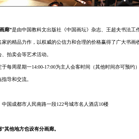
画廊”
是由中国教科文出版社《中国画坛》杂志、王超夫书法工
名家的精品力作，以权威的公信力和合理的价格赢得了广大书画
会、拍卖会等艺术活动。
定于每周星期一
14:00-17:00
为主人会客时间（其他时间亦可预约
临指导和交流。
：
中国
成都市人民南路一段
122
号城市名人酒店
10
楼
”其他地方也设有分画廊。